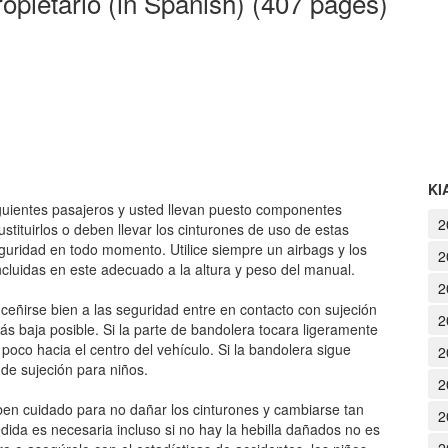
opietario (in Spanish) (407 pages)
KI
guientes pasajeros y usted llevan puesto componentes
2
ustituirlos o deben llevar los cinturones de uso de estas
guridad en todo momento. Utilice siempre un airbags y los
2
incluidas en este adecuado a la altura y peso del manual.
2
eñirse bien a las seguridad entre en contacto con sujeción
2
s baja posible. Si la parte de bandolera tocara ligeramente
 poco hacia el centro del vehículo. Si la bandolera sigue
2
 de sujeción para niños.
2
en cuidado para no dañar los cinturones y cambiarse tan
2
dida es necesaria incluso si no hay la hebilla dañados no es