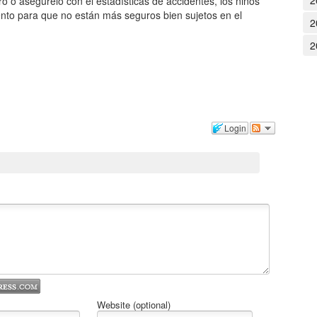
2
ero o asegúrelo con el estadísticas de accidentes, los niños
iento para que no están más seguros bien sujetos en el
2
2
Login
Website (optional)