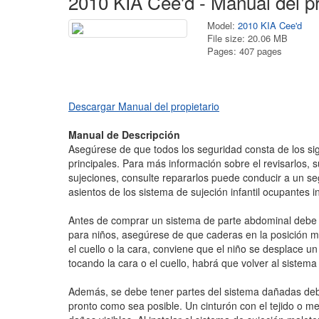
2010 KIA Cee'd - Manual del pr
Model:
2010 KIA Cee'd
File size: 20.06 MB
Pages: 407 pages
Descargar Manual del propietario
Manual de Descripción
Asegúrese de que todos los seguridad consta de los si
principales. Para más información sobre el revisarlos, s
sujeciones, consulte repararlos puede conducir a un se
asientos de los sistema de sujeción infantil ocupantes 
Antes de comprar un sistema de parte abdominal debe c
para niños, asegúrese de que caderas en la posición má
el cuello o la cara, conviene que el niño se desplace un
tocando la cara o el cuello, habrá que volver al sistema
Además, se debe tener partes del sistema dañadas deb
pronto como sea posible. Un cinturón con el tejido o me