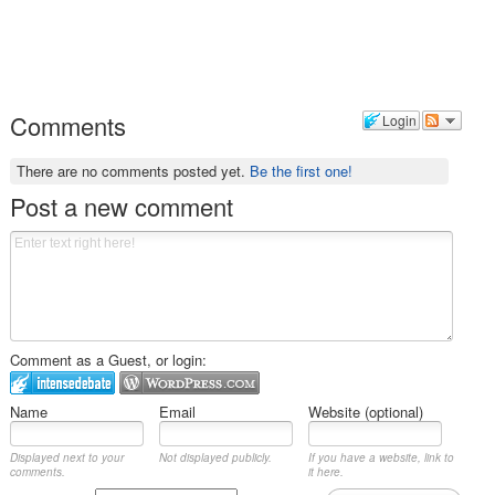
Comments
Login
There are no comments posted yet.
Be the first one!
Post a new comment
Comment as a Guest, or login:
Name
Email
Website (optional)
Displayed next to your
Not displayed publicly.
If you have a website, link to
comments.
it here.