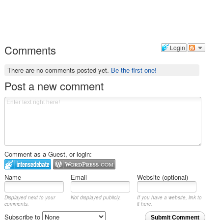
Comments
Login
There are no comments posted yet.
Be the first one!
Post a new comment
Comment as a Guest, or login:
Name
Email
Website (optional)
Displayed next to your
Not displayed publicly.
If you have a website, link to
comments.
it here.
Subscribe to
Submit Comment