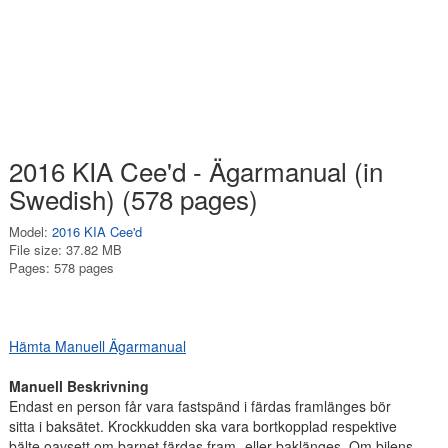
2016 KIA Cee'd - Ägarmanual (in
Swedish) (578 pages)
Model:
2016 KIA Cee'd
File size: 37.82 MB
Pages: 578 pages
Hämta Manuell Ägarmanual
Manuell Beskrivning
Endast en person får vara fastspänd i färdas framlänges bör
sitta i baksätet. Krockkudden ska vara bortkopplad respektive
bälte oavsett om barnet färdas fram- eller baklänges. Om bilens