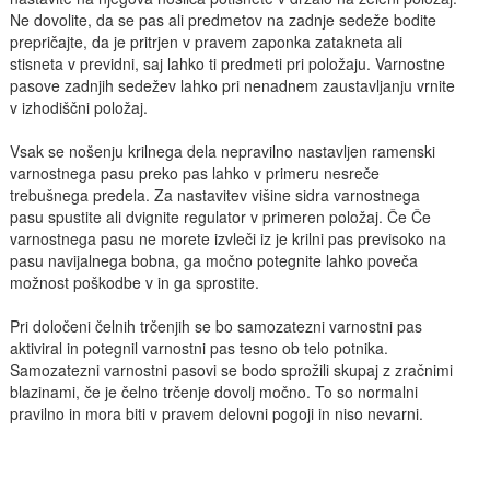
Ne dovolite, da se pas ali predmetov na zadnje sedeže bodite
prepričajte, da je pritrjen v pravem zaponka zatakneta ali
stisneta v previdni, saj lahko ti predmeti pri položaju. Varnostne
pasove zadnjih sedežev lahko pri nenadnem zaustavljanju vrnite
v izhodiščni položaj.
Vsak se nošenju krilnega dela nepravilno nastavljen ramenski
varnostnega pasu preko pas lahko v primeru nesreče
trebušnega predela. Za nastavitev višine sidra varnostnega
pasu spustite ali dvignite regulator v primeren položaj. Če Če
varnostnega pasu ne morete izvleči iz je krilni pas previsoko na
pasu navijalnega bobna, ga močno potegnite lahko poveča
možnost poškodbe v in ga sprostite.
Pri določeni čelnih trčenjih se bo samozatezni varnostni pas
aktiviral in potegnil varnostni pas tesno ob telo potnika.
Samozatezni varnostni pasovi se bodo sprožili skupaj z zračnimi
blazinami, če je čelno trčenje dovolj močno. To so normalni
pravilno in mora biti v pravem delovni pogoji in niso nevarni.