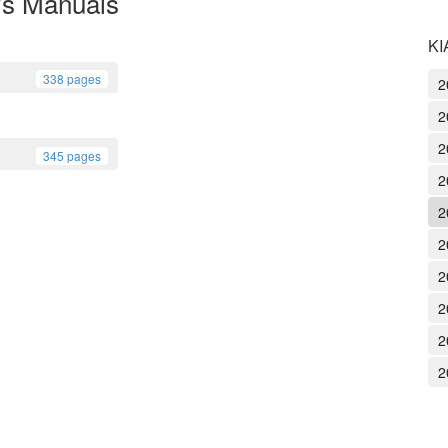
's Manuals
KI
338 pages
2
2
2
345 pages
2
2
2
2
2
2
2