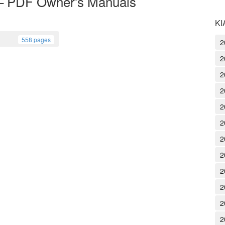
 – PDF Owner's Manuals
KI
558 pages
2
2
2
2
2
2
2
2
2
2
2
2