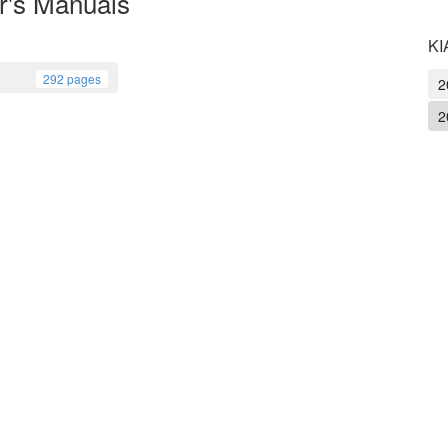
's Manuals
KI
292 pages
2
2