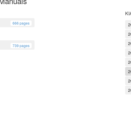
 Manuals
KI
666 pages
2
2
2
739 pages
2
2
2
2
2